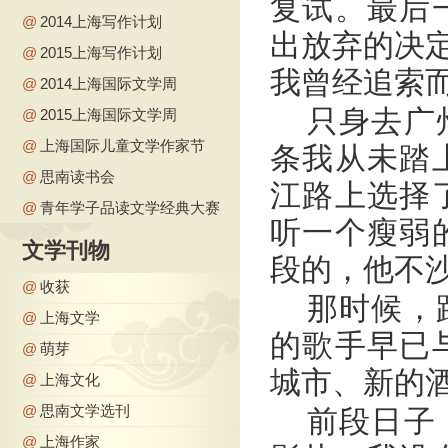
复试。最后
@
2014上海写作计划
出放弃的决定
@
2015上海写作计划
我曾经追索
@
2014上海国际文学周
只身去广
@
2015上海国际文学周
@
上海国际儿童文学作家节
条我从未踏
@
思南读书会
江路上选择
@
青年学子品读文学经典大赛
听一个瘦弱
文学刊物
段的，他不
@
收获
那时候，
@
上海文学
的歌手早已
@
萌芽
城市、新的
@
上海文化
@
思南文学选刊
前段日子
@
上海作家