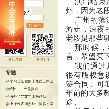
演出结束
州，因为老
验证码
广州的滨
找回密码
游走，深夜
老段是那些
那时候，
言，希望买
微信订阅
微博关注
我们通过
专题
很有版权意
@
学习贯彻党的十九届五中全
签合同。可
会精神——专题报道
年前的大多数
@
海外华文文学上海论坛
途。
@
上海代表团参加中国作协第