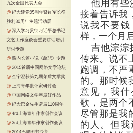
他用有些
九次全国代表大会
接着告诉我
@
纪念建党95周年暨红军长征
胜利80周年主题活动展
说我不要钱
@
深入学习贯彻习近平总书记
样，一个月
文艺工作座谈会重要讲话培训
吉他淙淙
研讨专题
传来。说不
@
路内长篇小说《慈悲》专题
跑调，不严
@
2015首届中国网络文学论坛
@
金宇澄获第九届茅盾文学奖
的。那时候
@
上海青年批评家研讨会
意见，我什
@
中国网络文学年度好作品
歌，是两个
@
纪念巴金先生诞辰110周年
尽管那是我
@
4rd上海青年作家创作会议
的人。但我
@
3rd上海青年作家创作会议
@
2014巴黎图书沙龙