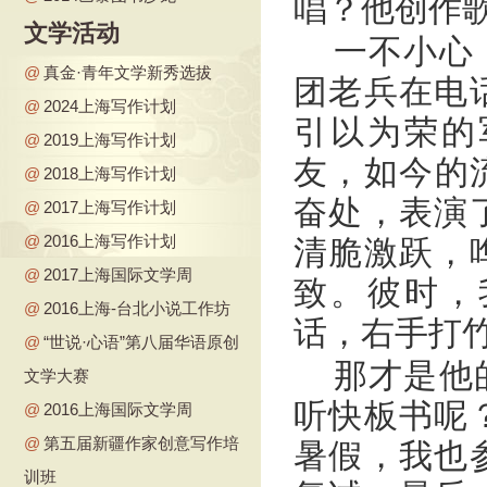
唱？他创作
文学活动
一不小心
@
真金·青年文学新秀选拔
团老兵在电
@
2024上海写作计划
引以为荣的
@
2019上海写作计划
友，如今的
@
2018上海写作计划
奋处，表演
@
2017上海写作计划
@
2016上海写作计划
清脆激跃，
@
2017上海国际文学周
致。彼时，
@
2016上海-台北小说工作坊
话，右手打
@
“世说·心语”第八届华语原创
那才是他
文学大赛
听快板书呢
@
2016上海国际文学周
@
第五届新疆作家创意写作培
暑假，我也
训班