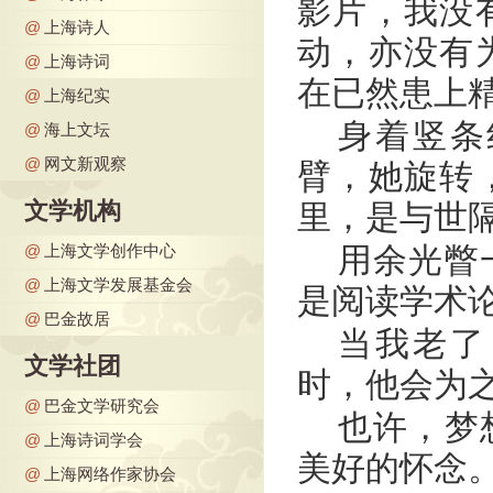
影片，我没
@
上海诗人
动，亦没有
@
上海诗词
在已然患上
@
上海纪实
身着竖条
@
海上文坛
@
网文新观察
臂，她旋转
文学机构
里，是与世
@
上海文学创作中心
用余光瞥
@
上海文学发展基金会
是阅读学术
@
巴金故居
当我老了
文学社团
时，他会为
@
巴金文学研究会
也许，梦
@
上海诗词学会
美好的怀念
@
上海网络作家协会