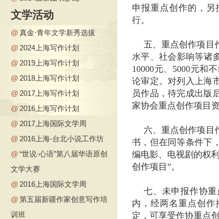
申报重点创作的，另
文学活动
行。
@
真金·青年文学新秀选拔
五、重点创作项目
@
2024上海写作计划
水平、社会影响等诸多因
@
2019上海写作计划
10000元、5000
@
2018上海写作计划
论审定。对列入上海
员作品，待完成出版
@
2017上海写作计划
家协会重点创作项目
@
2016上海写作计划
@
2017上海国际文学周
六、重点创作项目
@
2016上海-台北小说工作坊
书，但在同等条件下
@
“世说·心语”第八届华语原创
编电影、电视剧的权利
创作项目”。
文学大赛
@
2016上海国际文学周
七、未申报作协重
@
第五届新疆作家创意写作培
内，经两名重点创作
训班
定，可享受作协重点