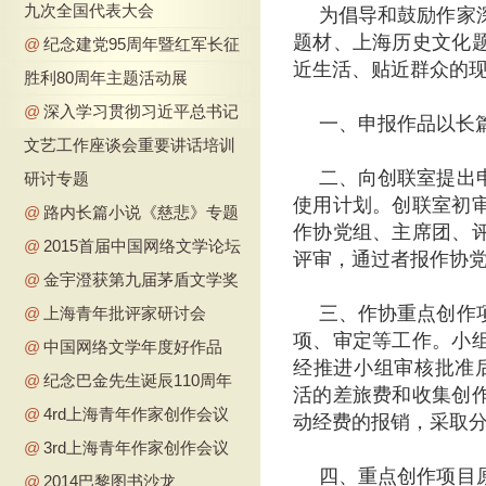
九次全国代表大会
为倡导和鼓励作家
题材、上海历史文化
@
纪念建党95周年暨红军长征
近生活、贴近群众的
胜利80周年主题活动展
@
深入学习贯彻习近平总书记
一、申报作品以长
文艺工作座谈会重要讲话培训
二、向创联室提出
研讨专题
使用计划。创联室初
@
路内长篇小说《慈悲》专题
作协党组、主席团、
@
2015首届中国网络文学论坛
评审，通过者报作协
@
金宇澄获第九届茅盾文学奖
三、作协重点创作
@
上海青年批评家研讨会
项、审定等工作。小
@
中国网络文学年度好作品
经推进小组审核批准后
@
纪念巴金先生诞辰110周年
活的差旅费和收集创
@
4rd上海青年作家创作会议
动经费的报销，采取
@
3rd上海青年作家创作会议
四、重点创作项目
@
2014巴黎图书沙龙