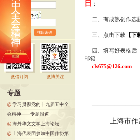
日
；
验证码
二、有成熟创作选
找回密码
三、点击下载
【下
四、填写好表格后
邮箱
cls675@126.com
微信订阅
微博关注
专题
@
学习贯彻党的十九届五中全
————————
会精神——专题报道
上海市作
@
海外华文文学上海论坛
@
上海代表团参加中国作协第