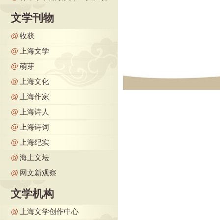
文学刊物
@
收获
@
上海文学
@
萌芽
@
上海文化
@
上海作家
@
上海诗人
@
上海诗词
@
上海纪实
@
海上文坛
@
网文新观察
文学机构
@
上海文学创作中心