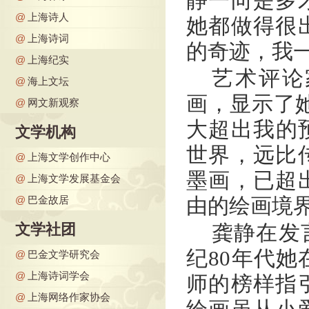
静一向是多
@
上海诗人
她都做得很
@
上海诗词
的奇迹，我
@
上海纪实
艺术评论
@
海上文坛
画，显示了
@
网文新观察
大超出我的
文学机构
世界，远比
@
上海文学创作中心
墨画，已超
@
上海文学发展基金会
@
巴金故居
由的绘画境
文学社团
龚静在发
纪80年代
@
巴金文学研究会
@
上海诗词学会
师的榜样指
@
上海网络作家协会