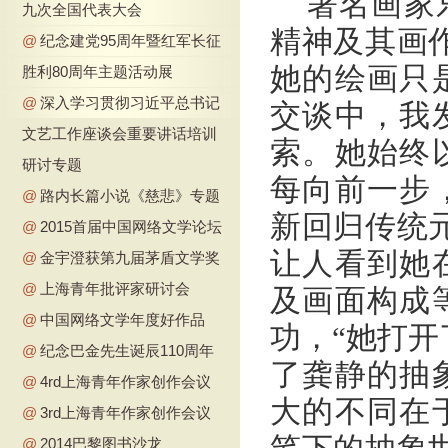
著名画家
九次全国代表大会
精神及其画
@
纪念建党95周年暨红军长征
她的绘画只
胜利80周年主题活动展
@
深入学习贯彻习近平总书记
交谈中，我
文艺工作座谈会重要讲话培训
索。她始终
研讨专题
每向前一步
@
路内长篇小说《慈悲》专题
新回归传统
@
2015首届中国网络文学论坛
让人看到她
@
金宇澄获第九届茅盾文学奖
@
上海青年批评家研讨会
及画面构成
@
中国网络文学年度好作品
功，“她打开
@
纪念巴金先生诞辰110周年
了龚静的抽
@
4rd上海青年作家创作会议
大的不同在
@
3rd上海青年作家创作会议
@
2014巴黎图书沙龙