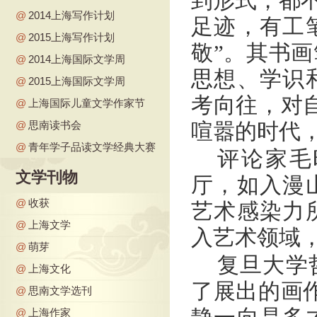
到形式，都不
@
2014上海写作计划
足迹，有工
@
2015上海写作计划
敬”。其书
@
2014上海国际文学周
思想、学识
@
2015上海国际文学周
考向往，对
@
上海国际儿童文学作家节
@
思南读书会
喧嚣的时代
@
青年学子品读文学经典大赛
评论家毛
文学刊物
厅，如入漫
@
收获
艺术感染力
@
上海文学
入艺术领域
@
萌芽
复旦大学
@
上海文化
了展出的画
@
思南文学选刊
@
上海作家