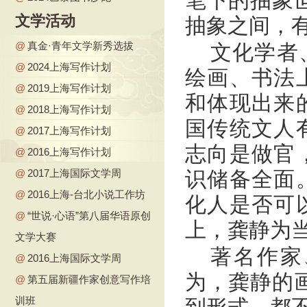
笔下的抽象
文学活动
抽象之间，
@
真金·青年文学新秀选拔
文化学者
@
2024上海写作计划
绘画、书法
@
2019上海写作计划
和体现出来
@
2018上海写作计划
国传统文人
@
2017上海写作计划
志向是做官
@
2016上海写作计划
@
2017上海国际文学周
识储备全面
@
2016上海-台北小说工作坊
化人是否可
@
“世说·心语”第八届华语原创
上，龚静为
文学大赛
著名作家
@
2016上海国际文学周
为，龚静的画
@
第五届新疆作家创意写作培
训班