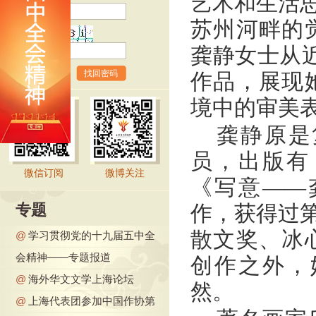
艺术和生活思
苏州河畔的
验证码
龚静女士从近
找回密码
作品，展现
境中的审美
龚静原是
员，出版有
微信订阅
微博关注
《写意——
专题
作，获得过第
散文奖、冰
@
学习贯彻党的十九届五中全
会精神——专题报道
创作之外，
@
海外华文文学上海论坛
然。
@
上海代表团参加中国作协第