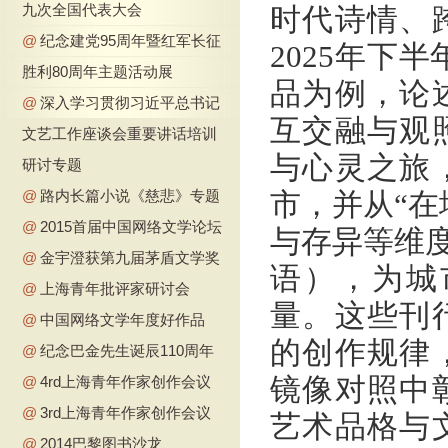
九次全国代表大会
时代诗情、
@
纪念建党95周年暨红军长征
2025年下
胜利80周年主题活动展
品为例，论
@
深入学习贯彻习近平总书记
互交融与观
文艺工作座谈会重要讲话培训
与心灵之旅
研讨专题
@
路内长篇小说《慈悲》专题
市，并从“在
@
2015首届中国网络文学论坛
与存异等维度
@
金宇澄获第九届茅盾文学奖
语），为城
@
上海青年批评家研讨会
量。这些刊
@
中国网络文学年度好作品
的创作规律
@
纪念巴金先生诞辰110周年
镜像对照中
@
4rd上海青年作家创作会议
@
3rd上海青年作家创作会议
艺术品格与
@
2014巴黎图书沙龙