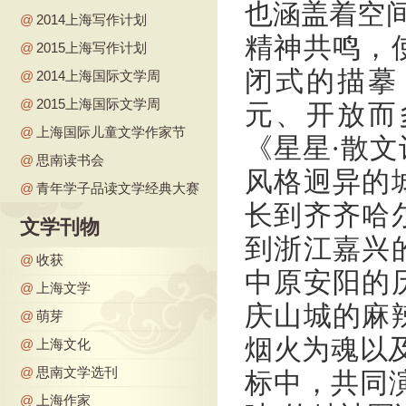
也涵盖着空间
@
2014上海写作计划
精神共鸣，
@
2015上海写作计划
闭式的描摹
@
2014上海国际文学周
@
2015上海国际文学周
元、开放而
@
上海国际儿童文学作家节
《星星·散
@
思南读书会
风格迥异的
@
青年学子品读文学经典大赛
长到齐齐哈
文学刊物
到浙江嘉兴
@
收获
中原安阳的
@
上海文学
庆山城的麻
@
萌芽
烟火为魂以
@
上海文化
@
思南文学选刊
标中，共同
@
上海作家