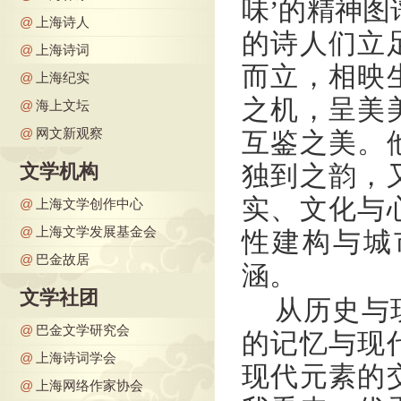
味’的精神图
@
上海诗人
的诗人们立
@
上海诗词
而立，相映
@
上海纪实
之机，呈美
@
海上文坛
@
网文新观察
互鉴之美。
文学机构
独到之韵，
实、文化与
@
上海文学创作中心
@
上海文学发展基金会
性建构与城
@
巴金故居
涵。
文学社团
从历史与
@
巴金文学研究会
的记忆与现
@
上海诗词学会
现代元素的
@
上海网络作家协会