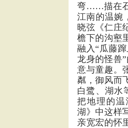
弯……描在
江南的温婉
晓弦《仁庄
檐下的沟壑
融入“瓜藤蹿
龙身的怪兽
意与童趣。
粼，御风而
白鹭、湖水
把地理的温
湖》中这样
亲宽宏的怀