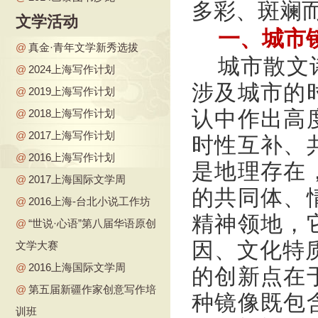
多彩、斑斓
文学活动
一、城市
@
真金·青年文学新秀选拔
城市散文
@
2024上海写作计划
涉及城市的
@
2019上海写作计划
认中作出高
@
2018上海写作计划
@
2017上海写作计划
时性互补、
@
2016上海写作计划
是地理存在
@
2017上海国际文学周
的共同体、
@
2016上海-台北小说工作坊
精神领地，
@
“世说·心语”第八届华语原创
因、文化特质
文学大赛
@
2016上海国际文学周
的创新点在
@
第五届新疆作家创意写作培
种镜像既包
训班