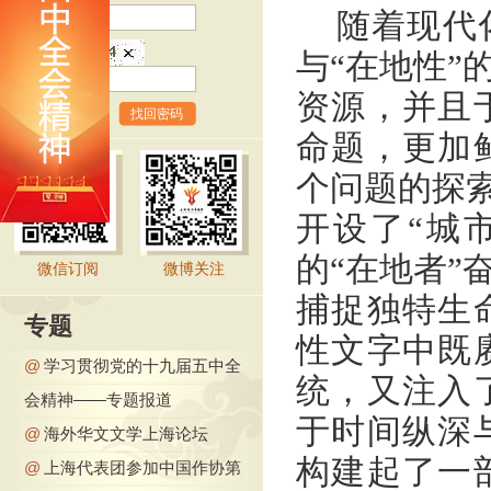
随着现代
验证码
与“在地性”
资源，并且
找回密码
命题，更加
个问题的探索
开设了“城
的“在地者”
微信订阅
微博关注
捕捉独特生
专题
性文字中既
@
学习贯彻党的十九届五中全
统，又注入
会精神——专题报道
于时间纵深
@
海外华文文学上海论坛
构建起了一
@
上海代表团参加中国作协第