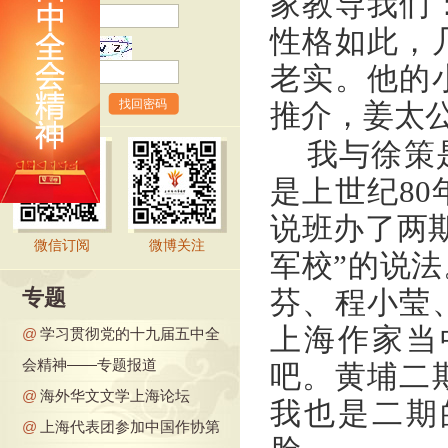
家教导我们
性格如此，
验证码
老实。他的
找回密码
推介，姜太
我与徐策
是上世纪8
说班办了两
微信订阅
微博关注
军校”的说
专题
芬、程小莹
上海作家当
@
学习贯彻党的十九届五中全
会精神——专题报道
吧。黄埔二
@
海外华文文学上海论坛
我也是二期
@
上海代表团参加中国作协第