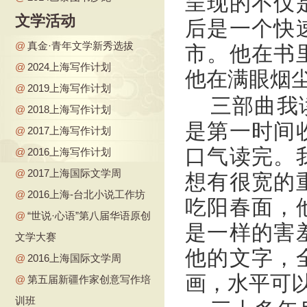
呈现的不仅
文学活动
后是一个快
@
真金·青年文学新秀选拔
市。他在书
@
2024上海写作计划
他在满眼烟
@
2019上海写作计划
三部曲我
@
2018上海写作计划
是第一时间
@
2017上海写作计划
口气读完。
@
2016上海写作计划
@
2017上海国际文学周
想有很宽的
@
2016上海-台北小说工作坊
吃阳春面，
@
“世说·心语”第八届华语原创
是一样的害
文学大赛
他的文字，
@
2016上海国际文学周
画，水平可
@
第五届新疆作家创意写作培
训班