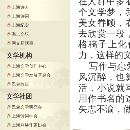
在人群中多
@
上海诗人
个文学梦，
@
上海诗词
美女眷顾，
@
上海纪实
去欣赏一段
@
海上文坛
格稿子上化
@
网文新观察
力，这样的
文学机构
写作与恋
@
上海文学创作中心
风沉醉，也
@
上海文学发展基金会
@
巴金故居
活，小说就
文学社团
用作书名的
矢志不渝，
@
巴金文学研究会
@
上海诗词学会
@
上海网络作家协会