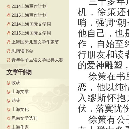
三十多年
@
2014上海写作计划
机，徐策还
@
2015上海写作计划
哨，强调“朝
@
2014上海国际文学周
他自己，也
@
2015上海国际文学周
作，自始至
@
上海国际儿童文学作家节
@
思南读书会
行朋友和读
@
青年学子品读文学经典大赛
的爱神雕塑
文学刊物
徐策在书
@
收获
恋，他以纯
@
上海文学
入缪斯怀抱
@
萌芽
伏，落寞忧
@
上海文化
徐策有公
@
思南文学选刊
@
上海作家