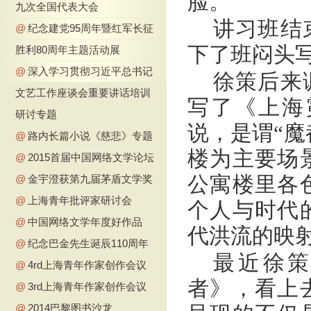
脸。
九次全国代表大会
讲习班结
@
纪念建党95周年暨红军长征
下了班闷头
胜利80周年主题活动展
@
深入学习贯彻习近平总书记
徐策后来
文艺工作座谈会重要讲话培训
写了《上海
研讨专题
说，是谓“魔
@
路内长篇小说《慈悲》专题
楼为主要场
@
2015首届中国网络文学论坛
公寓楼里各
@
金宇澄获第九届茅盾文学奖
@
上海青年批评家研讨会
个人与时代
@
中国网络文学年度好作品
代洪流的映
@
纪念巴金先生诞辰110周年
最近徐
@
4rd上海青年作家创作会议
者》，看上
@
3rd上海青年作家创作会议
@
2014巴黎图书沙龙