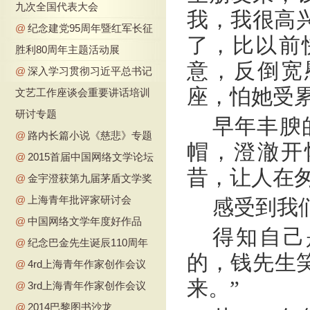
九次全国代表大会
我，我很高
@
纪念建党95周年暨红军长征
了，比以前
胜利80周年主题活动展
意，反倒宽
@
深入学习贯彻习近平总书记
座，怕她受
文艺工作座谈会重要讲话培训
研讨专题
早年丰腴
@
路内长篇小说《慈悲》专题
帽，澄澈开
@
2015首届中国网络文学论坛
昔，让人在
@
金宇澄获第九届茅盾文学奖
@
上海青年批评家研讨会
感受到我
@
中国网络文学年度好作品
得知自己
@
纪念巴金先生诞辰110周年
的，钱先生
@
4rd上海青年作家创作会议
来。”
@
3rd上海青年作家创作会议
@
2014巴黎图书沙龙