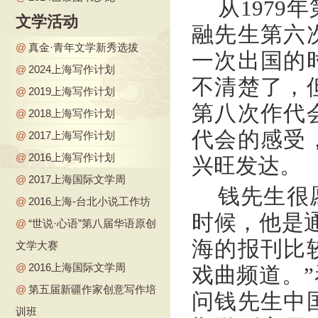
从197
文学活动
融先生第六
@
真金·青年文学新秀选拔
一次出国的
@
2024上海写作计划
不清楚了，
@
2019上海写作计划
第八次作代
@
2018上海写作计划
代会的感受
@
2017上海写作计划
@
2016上海写作计划
兴旺发达。
@
2017上海国际文学周
钱先生很
@
2016上海-台北小说工作坊
时候，他是
@
“世说·心语”第八届华语原创
海的报刊比
文学大赛
@
2016上海国际文学周
戏曲频道。
@
第五届新疆作家创意写作培
问钱先生中
训班