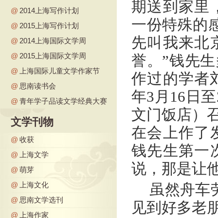
期送到家里
@
2014上海写作计划
一份特殊的感
@
2015上海写作计划
先叫我来北
@
2014上海国际文学周
@
2015上海国际文学周
誉。”钱先
@
上海国际儿童文学作家节
作过的学者刘
@
思南读书会
年3月16日
@
青年学子品读文学经典大赛
文门饭店）召
文学刊物
在会上作了
@
收获
钱先生第一
@
上海文学
说，那是让
@
萌芽
@
上海文化
虽然舟车
@
思南文学选刊
见到好多老
@
上海作家