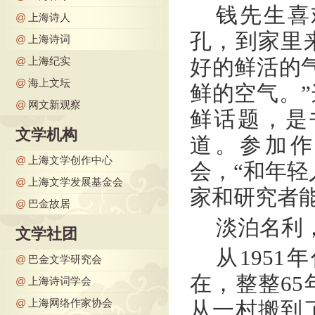
钱先生喜
@
上海诗人
孔，到家里
@
上海诗词
@
上海纪实
好的鲜活的
@
海上文坛
鲜的空气。
@
网文新观察
鲜话题，是
文学机构
道。参加作
@
上海文学创作中心
会，“和年轻
@
上海文学发展基金会
家和研究者
@
巴金故居
淡泊名利
文学社团
从195
@
巴金文学研究会
在，整整65
@
上海诗词学会
@
上海网络作家协会
从一村搬到