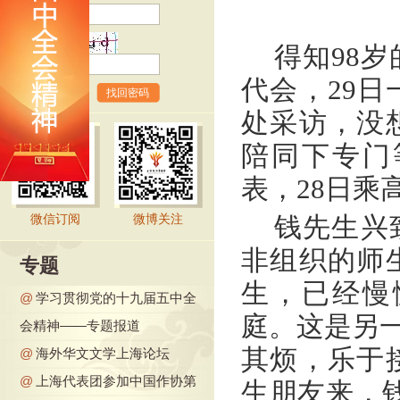
验证码
得知98
代会，29
找回密码
处采访，没
陪同下专门
表，28日乘
钱先生兴
微信订阅
微博关注
非组织的师
专题
生，已经慢
@
学习贯彻党的十九届五中全
庭。这是另一
会精神——专题报道
其烦，乐于
@
海外华文文学上海论坛
@
上海代表团参加中国作协第
生朋友来，