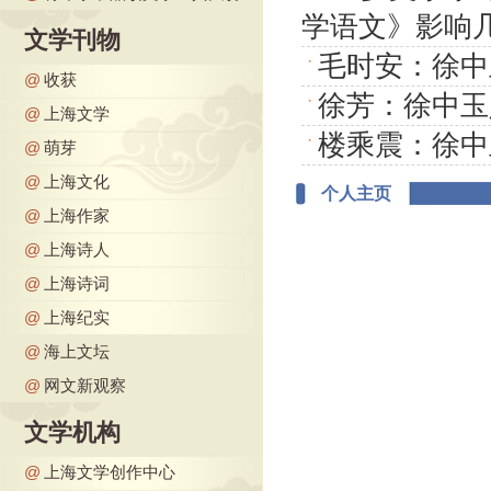
学语文》影响
文学刊物
毛时安：徐中
·
@
收获
徐芳：徐中玉
·
@
上海文学
楼乘震：徐中
·
@
萌芽
@
上海文化
个人主页
@
上海作家
@
上海诗人
@
上海诗词
@
上海纪实
@
海上文坛
@
网文新观察
文学机构
@
上海文学创作中心