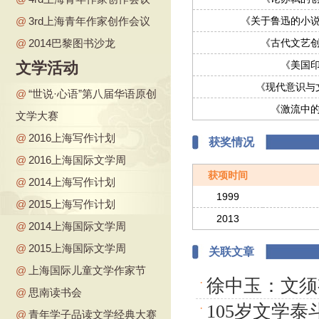
@
3rd上海青年作家创作会议
《关于鲁迅的小
@
2014巴黎图书沙龙
《古代文艺
文学活动
《美国
《现代意识与
@
“世说·心语”第八届华语原创
《激流中
文学大赛
@
2016上海写作计划
获奖情况
@
2016上海国际文学周
获项时间
@
2014上海写作计划
1999
@
2015上海写作计划
2013
@
2014上海国际文学周
@
2015上海国际文学周
关联文章
@
上海国际儿童文学作家节
徐中玉：文须
·
@
思南读书会
105岁文学
·
@
青年学子品读文学经典大赛