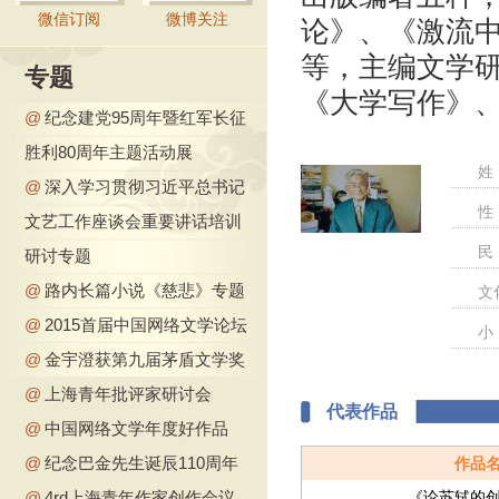
微信订阅
微博关注
论》、《激流
等，主编文学
专题
《大学写作》
@
纪念建党95周年暨红军长征
胜利80周年主题活动展
姓
@
深入学习贯彻习近平总书记
性
文艺工作座谈会重要讲话培训
民
研讨专题
@
路内长篇小说《慈悲》专题
文
@
2015首届中国网络文学论坛
小
@
金宇澄获第九届茅盾文学奖
@
上海青年批评家研讨会
代表作品
@
中国网络文学年度好作品
@
纪念巴金先生诞辰110周年
作品
@
4rd上海青年作家创作会议
《论苏轼的