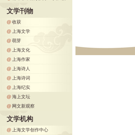
文学刊物
@
收获
@
上海文学
@
萌芽
@
上海文化
@
上海作家
@
上海诗人
@
上海诗词
@
上海纪实
@
海上文坛
@
网文新观察
文学机构
@
上海文学创作中心