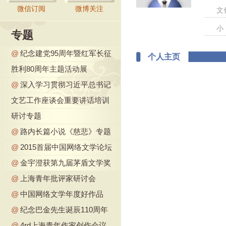
微信订阅
微博关注
文
小
专题
@
纪念建党95周年暨红军长征
个人主页
胜利80周年主题活动展
@
深入学习贯彻习近平总书记
文艺工作座谈会重要讲话培训
研讨专题
@
路内长篇小说《慈悲》专题
@
2015首届中国网络文学论坛
@
金宇澄获第九届茅盾文学奖
@
上海青年批评家研讨会
@
中国网络文学年度好作品
@
纪念巴金先生诞辰110周年
@
4rd上海青年作家创作会议