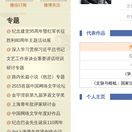
微信订阅
微博关注
文
作
专题
@
纪念建党95周年暨红军长征
代表作品
胜利80周年主题活动展
@
深入学习贯彻习近平总书记
《
文艺工作座谈会重要讲话培训
研讨专题
《笋
@
路内长篇小说《慈悲》专题
《文脉与根柢：国家
@
2015首届中国网络文学论坛
@
金宇澄获第九届茅盾文学奖
个人主页
@
上海青年批评家研讨会
@
中国网络文学年度好作品
@
纪念巴金先生诞辰110周年
@
4rd上海青年作家创作会议