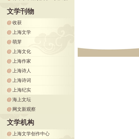
文学刊物
@
收获
@
上海文学
@
萌芽
@
上海文化
@
上海作家
@
上海诗人
@
上海诗词
@
上海纪实
@
海上文坛
@
网文新观察
文学机构
@
上海文学创作中心