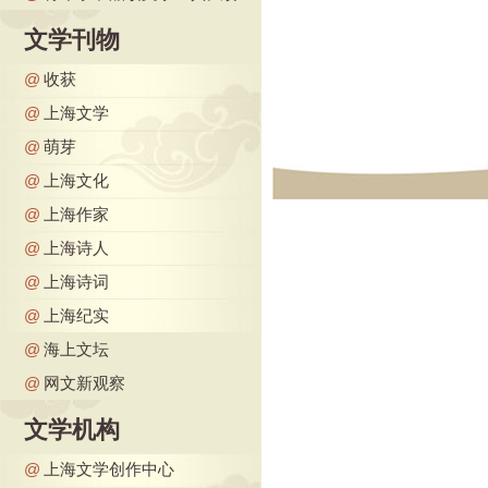
文学刊物
@
收获
@
上海文学
@
萌芽
@
上海文化
@
上海作家
@
上海诗人
@
上海诗词
@
上海纪实
@
海上文坛
@
网文新观察
文学机构
@
上海文学创作中心