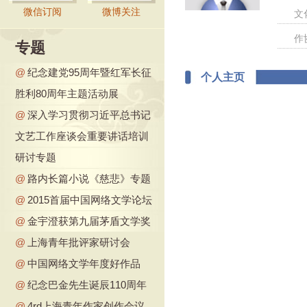
微信订阅
微博关注
文
作
专题
@
纪念建党95周年暨红军长征
个人主页
胜利80周年主题活动展
@
深入学习贯彻习近平总书记
文艺工作座谈会重要讲话培训
研讨专题
@
路内长篇小说《慈悲》专题
@
2015首届中国网络文学论坛
@
金宇澄获第九届茅盾文学奖
@
上海青年批评家研讨会
@
中国网络文学年度好作品
@
纪念巴金先生诞辰110周年
@
4rd上海青年作家创作会议