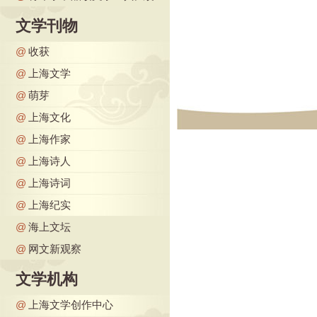
文学刊物
@
收获
@
上海文学
@
萌芽
@
上海文化
@
上海作家
@
上海诗人
@
上海诗词
@
上海纪实
@
海上文坛
@
网文新观察
文学机构
@
上海文学创作中心