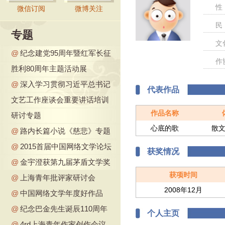
性
微信订阅
微博关注
民
专题
文
@
纪念建党95周年暨红军长征
作
胜利80周年主题活动展
@
深入学习贯彻习近平总书记
代表作品
文艺工作座谈会重要讲话培训
作品名称
研讨专题
心底的歌
散
@
路内长篇小说《慈悲》专题
@
2015首届中国网络文学论坛
获奖情况
@
金宇澄获第九届茅盾文学奖
获项时间
@
上海青年批评家研讨会
2008年12月
@
中国网络文学年度好作品
@
纪念巴金先生诞辰110周年
个人主页
@
4rd上海青年作家创作会议