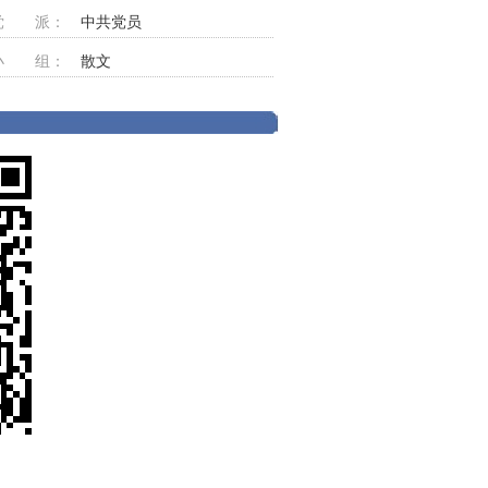
党 派：
中共党员
小 组：
散文