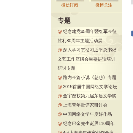
微信订阅
微博关注
专题
@
纪念建党95周年暨红军长征
胜利80周年主题活动展
@
深入学习贯彻习近平总书记
文艺工作座谈会重要讲话培训
研讨专题
@
路内长篇小说《慈悲》专题
@
2015首届中国网络文学论坛
@
金宇澄获第九届茅盾文学奖
@
上海青年批评家研讨会
@
中国网络文学年度好作品
@
纪念巴金先生诞辰110周年
@
4rd上海青年作家创作会议