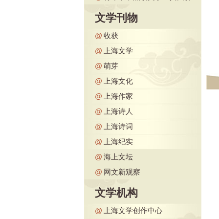
文学刊物
@
收获
@
上海文学
@
萌芽
@
上海文化
@
上海作家
@
上海诗人
@
上海诗词
@
上海纪实
@
海上文坛
@
网文新观察
文学机构
@
上海文学创作中心