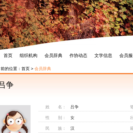
首页
组织机构
会员辞典
作协动态
文学信息
会员服
当前的位置：
首页
>
会员辞典
吕争
姓 名：
吕争
性 别：
女
民 族：
汉