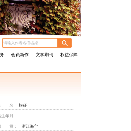
务
会员新作
文学期刊
权益保障
笔 名:
旅征
出生年月:
籍 贯：
浙江海宁