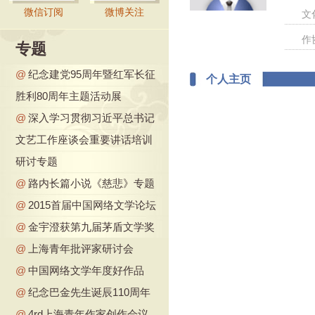
微信订阅
微博关注
文
作
专题
@
纪念建党95周年暨红军长征
个人主页
胜利80周年主题活动展
@
深入学习贯彻习近平总书记
文艺工作座谈会重要讲话培训
研讨专题
@
路内长篇小说《慈悲》专题
@
2015首届中国网络文学论坛
@
金宇澄获第九届茅盾文学奖
@
上海青年批评家研讨会
@
中国网络文学年度好作品
@
纪念巴金先生诞辰110周年
@
4rd上海青年作家创作会议