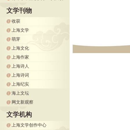
文学刊物
@
收获
@
上海文学
@
萌芽
@
上海文化
@
上海作家
@
上海诗人
@
上海诗词
@
上海纪实
@
海上文坛
@
网文新观察
文学机构
@
上海文学创作中心