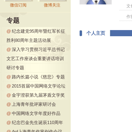
微信订阅
微博关注
文
作
专题
@
纪念建党95周年暨红军长征
个人主页
胜利80周年主题活动展
@
深入学习贯彻习近平总书记
文艺工作座谈会重要讲话培训
研讨专题
@
路内长篇小说《慈悲》专题
@
2015首届中国网络文学论坛
@
金宇澄获第九届茅盾文学奖
@
上海青年批评家研讨会
@
中国网络文学年度好作品
@
纪念巴金先生诞辰110周年
@
4rd上海青年作家创作会议