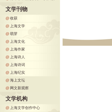
文学刊物
@
收获
@
上海文学
@
萌芽
@
上海文化
@
上海作家
@
上海诗人
@
上海诗词
@
上海纪实
@
海上文坛
@
网文新观察
文学机构
@
上海文学创作中心