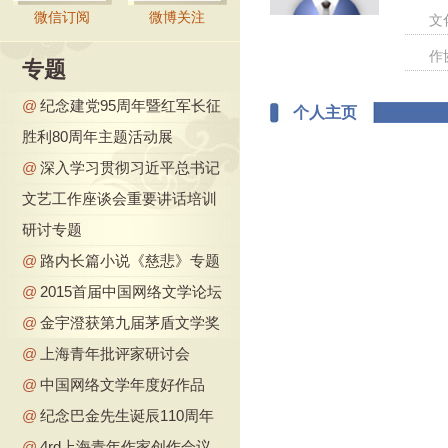
微信订阅
微博关注
文
作
专题
@
纪念建党95周年暨红军长征
个人主页
胜利80周年主题活动展
@
深入学习贯彻习近平总书记
文艺工作座谈会重要讲话培训
研讨专题
@
路内长篇小说《慈悲》专题
@
2015首届中国网络文学论坛
@
金宇澄获第九届茅盾文学奖
@
上海青年批评家研讨会
@
中国网络文学年度好作品
@
纪念巴金先生诞辰110周年
@
4rd上海青年作家创作会议