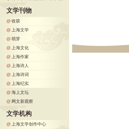
文学刊物
@
收获
@
上海文学
@
萌芽
@
上海文化
@
上海作家
@
上海诗人
@
上海诗词
@
上海纪实
@
海上文坛
@
网文新观察
文学机构
@
上海文学创作中心