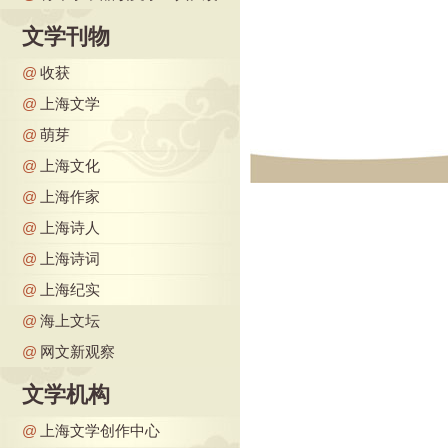
文学刊物
@
收获
@
上海文学
@
萌芽
@
上海文化
@
上海作家
@
上海诗人
@
上海诗词
@
上海纪实
@
海上文坛
@
网文新观察
文学机构
@
上海文学创作中心