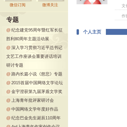
微信订阅
微博关注
文
作
专题
@
纪念建党95周年暨红军长征
个人主页
胜利80周年主题活动展
@
深入学习贯彻习近平总书记
文艺工作座谈会重要讲话培训
研讨专题
@
路内长篇小说《慈悲》专题
@
2015首届中国网络文学论坛
@
金宇澄获第九届茅盾文学奖
@
上海青年批评家研讨会
@
中国网络文学年度好作品
@
纪念巴金先生诞辰110周年
@
4rd上海青年作家创作会议