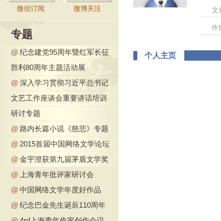
微信订阅
微博关注
文
作
专题
@
纪念建党95周年暨红军长征
个人主页
胜利80周年主题活动展
@
深入学习贯彻习近平总书记
文艺工作座谈会重要讲话培训
研讨专题
@
路内长篇小说《慈悲》专题
@
2015首届中国网络文学论坛
@
金宇澄获第九届茅盾文学奖
@
上海青年批评家研讨会
@
中国网络文学年度好作品
@
纪念巴金先生诞辰110周年
@
4rd上海青年作家创作会议