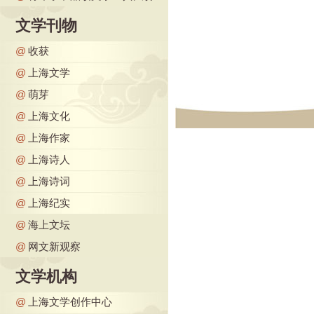
文学刊物
@
收获
@
上海文学
@
萌芽
@
上海文化
@
上海作家
@
上海诗人
@
上海诗词
@
上海纪实
@
海上文坛
@
网文新观察
文学机构
@
上海文学创作中心