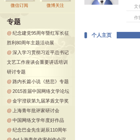
微信订阅
微博关注
文
作
专题
@
纪念建党95周年暨红军长征
个人主页
胜利80周年主题活动展
@
深入学习贯彻习近平总书记
文艺工作座谈会重要讲话培训
研讨专题
@
路内长篇小说《慈悲》专题
@
2015首届中国网络文学论坛
@
金宇澄获第九届茅盾文学奖
@
上海青年批评家研讨会
@
中国网络文学年度好作品
@
纪念巴金先生诞辰110周年
@
4rd上海青年作家创作会议