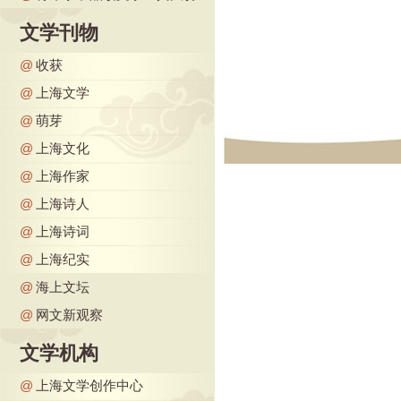
文学刊物
@
收获
@
上海文学
@
萌芽
@
上海文化
@
上海作家
@
上海诗人
@
上海诗词
@
上海纪实
@
海上文坛
@
网文新观察
文学机构
@
上海文学创作中心