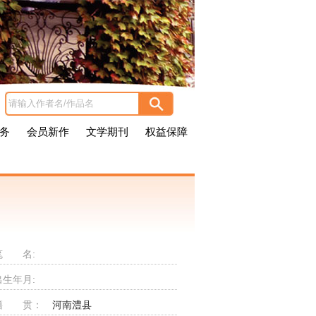
务
会员新作
文学期刊
权益保障
笔 名:
出生年月:
籍 贯：
河南澧县