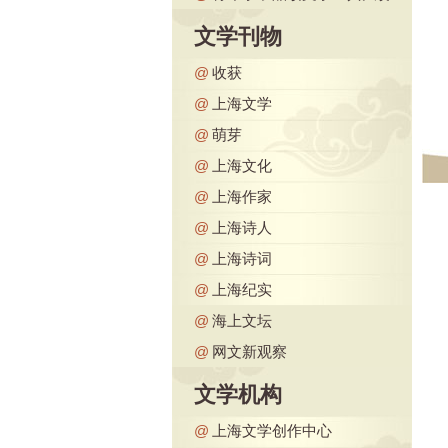
文学刊物
@
收获
@
上海文学
@
萌芽
@
上海文化
@
上海作家
@
上海诗人
@
上海诗词
@
上海纪实
@
海上文坛
@
网文新观察
文学机构
@
上海文学创作中心