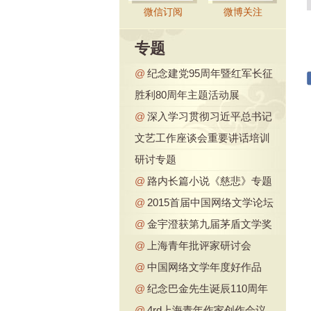
微信订阅
微博关注
专题
@
纪念建党95周年暨红军长征
胜利80周年主题活动展
@
深入学习贯彻习近平总书记
文艺工作座谈会重要讲话培训
研讨专题
@
路内长篇小说《慈悲》专题
@
2015首届中国网络文学论坛
@
金宇澄获第九届茅盾文学奖
@
上海青年批评家研讨会
@
中国网络文学年度好作品
@
纪念巴金先生诞辰110周年
@
4rd上海青年作家创作会议