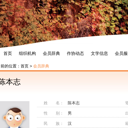
首页
组织机构
会员辞典
作协动态
文学信息
会员服
当前的位置：
首页
>
会员辞典
陈本志
姓 名：
陈本志
性 别：
男
民 族：
汉