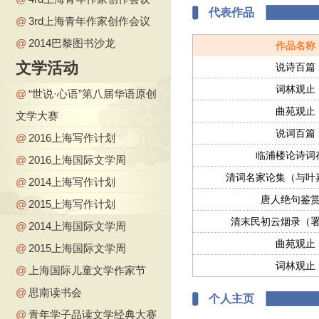
代表作品
@
3rd上海青年作家创作会议
@
2014巴黎图书沙龙
作品名称
文学活动
说诗百篇
词林观止
@
“世说·心语”第八届华语原创
曲苑观止
文学大赛
说词百篇
@
2016上海写作计划
临浦楼论诗词
@
2016上海国际文学周
清词名家论集（与叶
@
2014上海写作计划
唐人绝句鉴
@
2015上海写作计划
清末民初云烟录（
@
2014上海国际文学周
曲苑观止
@
2015上海国际文学周
词林观止
@
上海国际儿童文学作家节
@
思南读书会
个人主页
@
青年学子品读文学经典大赛