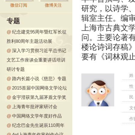
微信订阅
微博关注
研究，以诗学、
辑室主任。编
专题
上海市古典文
@
纪念建党95周年暨红军长征
问。主要论著
胜利80周年主题活动展
楼论诗词存稿
@
深入学习贯彻习近平总书记
要有《词林观
文艺工作座谈会重要讲话培训
研讨专题
姓
@
路内长篇小说《慈悲》专题
性
@
2015首届中国网络文学论坛
@
金宇澄获第九届茅盾文学奖
民
@
上海青年批评家研讨会
文
@
中国网络文学年度好作品
作
@
纪念巴金先生诞辰110周年
@
4rd上海青年作家创作会议