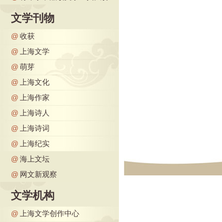
文学刊物
@
收获
@
上海文学
@
萌芽
@
上海文化
@
上海作家
@
上海诗人
@
上海诗词
@
上海纪实
@
海上文坛
@
网文新观察
文学机构
@
上海文学创作中心