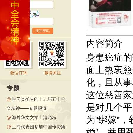
验证码
找回密码
内容简介
身患癌症的
面上热衷慈
微信订阅
微博关注
化，且从事
专题
这位慈善家
@
学习贯彻党的十九届五中全
是对几个平
会精神——专题报道
为“绑嫁”
@
海外华文文学上海论坛
@
上海代表团参加中国作协第
婚”，并用