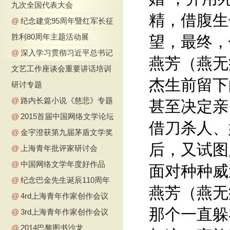
九次全国代表大会
精，借腹生
@
纪念建党95周年暨红军长征
胜利80周年主题活动展
望，最终，
@
深入学习贯彻习近平总书记
燕芳（燕无
文艺工作座谈会重要讲话培训
杰生前留下
研讨专题
@
路内长篇小说《慈悲》专题
甚至决定亲
@
2015首届中国网络文学论坛
借刀杀人、
@
金宇澄获第九届茅盾文学奖
后，又试图
@
上海青年批评家研讨会
@
中国网络文学年度好作品
面对种种威
@
纪念巴金先生诞辰110周年
燕芳（燕无
@
4rd上海青年作家创作会议
那个一直躲
@
3rd上海青年作家创作会议
@
2014巴黎图书沙龙