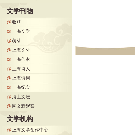
文学刊物
@
收获
@
上海文学
@
萌芽
@
上海文化
@
上海作家
@
上海诗人
@
上海诗词
@
上海纪实
@
海上文坛
@
网文新观察
文学机构
@
上海文学创作中心