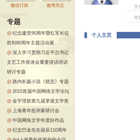
微信订阅
微博关注
文
作
专题
@
纪念建党95周年暨红军长征
个人主页
胜利80周年主题活动展
@
深入学习贯彻习近平总书记
文艺工作座谈会重要讲话培训
研讨专题
@
路内长篇小说《慈悲》专题
@
2015首届中国网络文学论坛
@
金宇澄获第九届茅盾文学奖
@
上海青年批评家研讨会
@
中国网络文学年度好作品
@
纪念巴金先生诞辰110周年
@
4rd上海青年作家创作会议