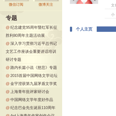
微信订阅
微博关注
文
小
专题
@
纪念建党95周年暨红军长征
个人主页
胜利80周年主题活动展
@
深入学习贯彻习近平总书记
文艺工作座谈会重要讲话培训
研讨专题
@
路内长篇小说《慈悲》专题
@
2015首届中国网络文学论坛
@
金宇澄获第九届茅盾文学奖
@
上海青年批评家研讨会
@
中国网络文学年度好作品
@
纪念巴金先生诞辰110周年
@
4rd上海青年作家创作会议