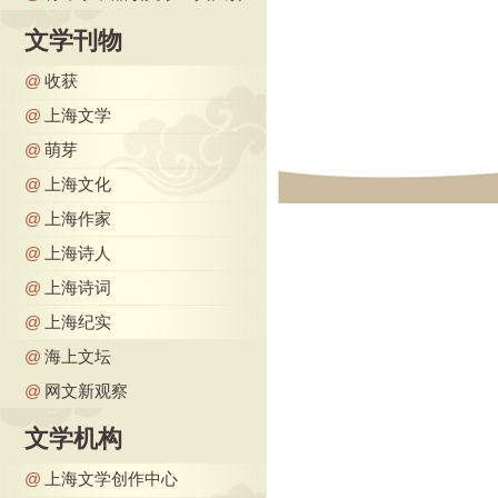
文学刊物
@
收获
@
上海文学
@
萌芽
@
上海文化
@
上海作家
@
上海诗人
@
上海诗词
@
上海纪实
@
海上文坛
@
网文新观察
文学机构
@
上海文学创作中心