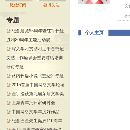
微信订阅
微博关注
文
作
专题
@
纪念建党95周年暨红军长征
个人主页
胜利80周年主题活动展
@
深入学习贯彻习近平总书记
文艺工作座谈会重要讲话培训
研讨专题
@
路内长篇小说《慈悲》专题
@
2015首届中国网络文学论坛
@
金宇澄获第九届茅盾文学奖
@
上海青年批评家研讨会
@
中国网络文学年度好作品
@
纪念巴金先生诞辰110周年
@
4rd上海青年作家创作会议