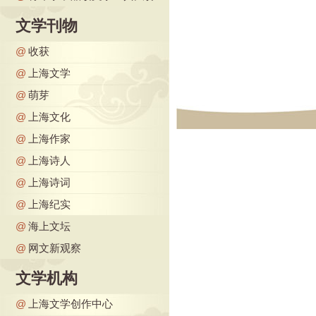
文学刊物
@
收获
@
上海文学
@
萌芽
@
上海文化
@
上海作家
@
上海诗人
@
上海诗词
@
上海纪实
@
海上文坛
@
网文新观察
文学机构
@
上海文学创作中心