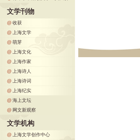
文学刊物
@
收获
@
上海文学
@
萌芽
@
上海文化
@
上海作家
@
上海诗人
@
上海诗词
@
上海纪实
@
海上文坛
@
网文新观察
文学机构
@
上海文学创作中心