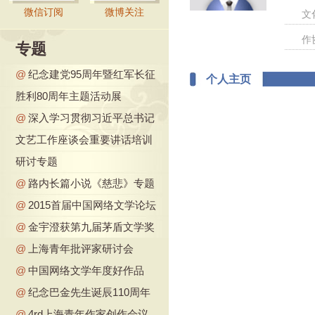
微信订阅
微博关注
文
作
专题
@
纪念建党95周年暨红军长征
个人主页
胜利80周年主题活动展
@
深入学习贯彻习近平总书记
文艺工作座谈会重要讲话培训
研讨专题
@
路内长篇小说《慈悲》专题
@
2015首届中国网络文学论坛
@
金宇澄获第九届茅盾文学奖
@
上海青年批评家研讨会
@
中国网络文学年度好作品
@
纪念巴金先生诞辰110周年
@
4rd上海青年作家创作会议