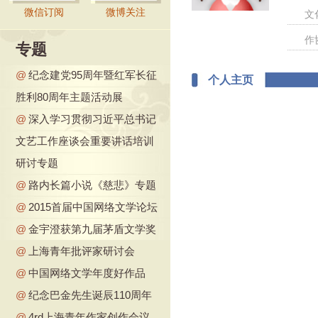
微信订阅
微博关注
文
作
专题
@
纪念建党95周年暨红军长征
个人主页
胜利80周年主题活动展
@
深入学习贯彻习近平总书记
文艺工作座谈会重要讲话培训
研讨专题
@
路内长篇小说《慈悲》专题
@
2015首届中国网络文学论坛
@
金宇澄获第九届茅盾文学奖
@
上海青年批评家研讨会
@
中国网络文学年度好作品
@
纪念巴金先生诞辰110周年
@
4rd上海青年作家创作会议