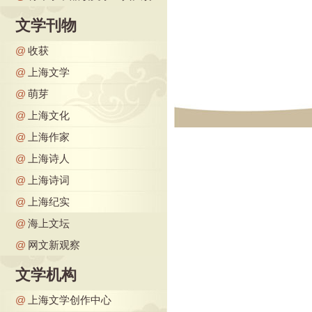
文学刊物
@
收获
@
上海文学
@
萌芽
@
上海文化
@
上海作家
@
上海诗人
@
上海诗词
@
上海纪实
@
海上文坛
@
网文新观察
文学机构
@
上海文学创作中心