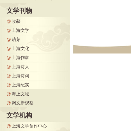
文学刊物
@
收获
@
上海文学
@
萌芽
@
上海文化
@
上海作家
@
上海诗人
@
上海诗词
@
上海纪实
@
海上文坛
@
网文新观察
文学机构
@
上海文学创作中心