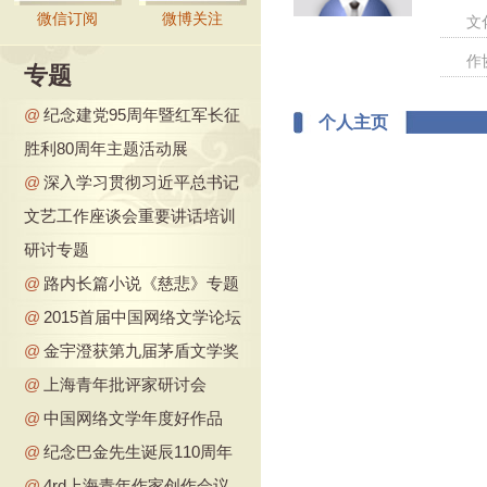
微信订阅
微博关注
文
作
专题
@
纪念建党95周年暨红军长征
个人主页
胜利80周年主题活动展
@
深入学习贯彻习近平总书记
文艺工作座谈会重要讲话培训
研讨专题
@
路内长篇小说《慈悲》专题
@
2015首届中国网络文学论坛
@
金宇澄获第九届茅盾文学奖
@
上海青年批评家研讨会
@
中国网络文学年度好作品
@
纪念巴金先生诞辰110周年
@
4rd上海青年作家创作会议