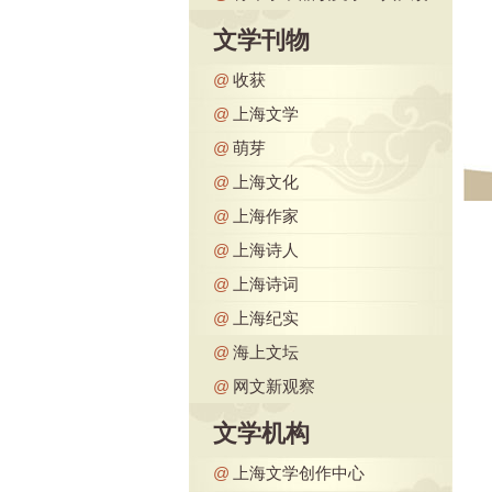
文学刊物
@
收获
@
上海文学
@
萌芽
@
上海文化
@
上海作家
@
上海诗人
@
上海诗词
@
上海纪实
@
海上文坛
@
网文新观察
文学机构
@
上海文学创作中心