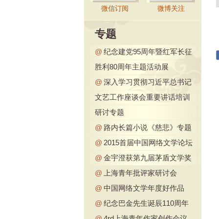
微信订阅
微博关注
专题
@
纪念建党95周年暨红军长征
胜利80周年主题活动展
@
深入学习贯彻习近平总书记
文艺工作座谈会重要讲话培训
研讨专题
@
路内长篇小说《慈悲》专题
@
2015首届中国网络文学论坛
@
金宇澄获第九届茅盾文学奖
@
上海青年批评家研讨会
@
中国网络文学年度好作品
@
纪念巴金先生诞辰110周年
@
4rd上海青年作家创作会议