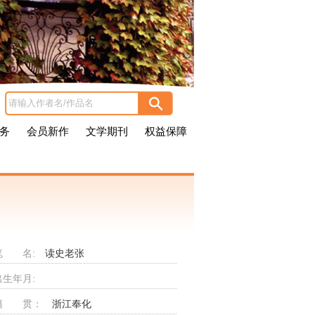
务
会员新作
文学期刊
权益保障
笔 名:
读史老张
出生年月:
籍 贯：
浙江奉化