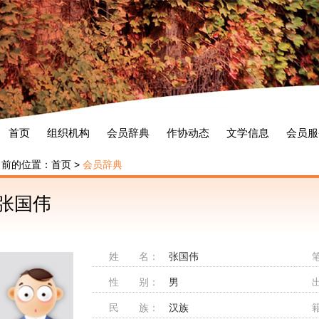
首页
组织机构
会员辞典
作协动态
文学信息
会员服
当前的位置：
首页
>
会员辞典
张国伟
姓 名：
张国伟
性 别：
男
民 族：
汉族