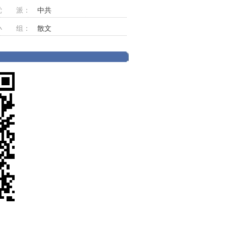
党 派：
中共
小 组：
散文