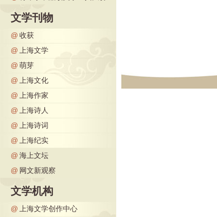
文学刊物
@
收获
@
上海文学
@
萌芽
@
上海文化
@
上海作家
@
上海诗人
@
上海诗词
@
上海纪实
@
海上文坛
@
网文新观察
文学机构
@
上海文学创作中心