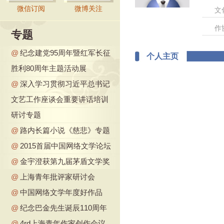
微信订阅
微博关注
文
作
专题
@
纪念建党95周年暨红军长征
个人主页
胜利80周年主题活动展
@
深入学习贯彻习近平总书记
文艺工作座谈会重要讲话培训
研讨专题
@
路内长篇小说《慈悲》专题
@
2015首届中国网络文学论坛
@
金宇澄获第九届茅盾文学奖
@
上海青年批评家研讨会
@
中国网络文学年度好作品
@
纪念巴金先生诞辰110周年
@
4rd上海青年作家创作会议