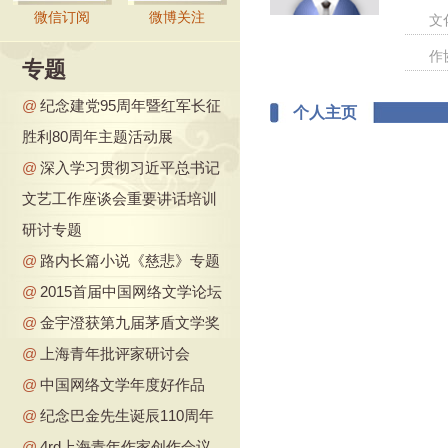
微信订阅
微博关注
文
作
专题
@
纪念建党95周年暨红军长征
个人主页
胜利80周年主题活动展
@
深入学习贯彻习近平总书记
文艺工作座谈会重要讲话培训
研讨专题
@
路内长篇小说《慈悲》专题
@
2015首届中国网络文学论坛
@
金宇澄获第九届茅盾文学奖
@
上海青年批评家研讨会
@
中国网络文学年度好作品
@
纪念巴金先生诞辰110周年
@
4rd上海青年作家创作会议