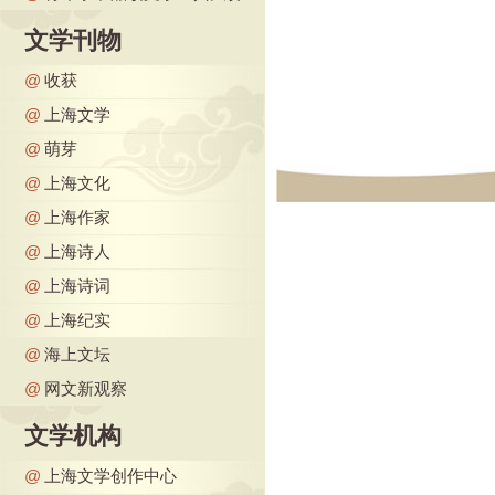
文学刊物
@
收获
@
上海文学
@
萌芽
@
上海文化
@
上海作家
@
上海诗人
@
上海诗词
@
上海纪实
@
海上文坛
@
网文新观察
文学机构
@
上海文学创作中心