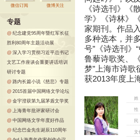
微信订阅
微博关注
《诗选刊》《
学》《诗林》
专题
家期刊。作品
@
纪念建党95周年暨红军长征
多种选本，并多
胜利80周年主题活动展
号”《诗选刊》
@
深入学习贯彻习近平总书记
鲁藜诗歌奖、《
文艺工作座谈会重要讲话培训
梦”上海市诗歌
研讨专题
获2013年度
@
路内长篇小说《慈悲》专题
@
2015首届中国网络文学论坛
姓
@
金宇澄获第九届茅盾文学奖
性
@
上海青年批评家研讨会
@
中国网络文学年度好作品
民
@
纪念巴金先生诞辰110周年
文
@
4rd上海青年作家创作会议