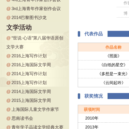
作
@
3rd上海青年作家创作会议
博
@
2014巴黎图书沙龙
http://
文学活动
代表作品
@
“世说·心语”第八届华语原创
文学大赛
作品名称
@
2016上海写作计划
《照面》
@
2016上海国际文学周
《白纸的星空》
@
2014上海写作计划
《多想是一束光
@
2015上海写作计划
《云间起吟》
@
2014上海国际文学周
获奖情况
@
2015上海国际文学周
@
上海国际儿童文学作家节
获项时间
@
思南读书会
2010年
@
青年学子品读文学经典大赛
2013年