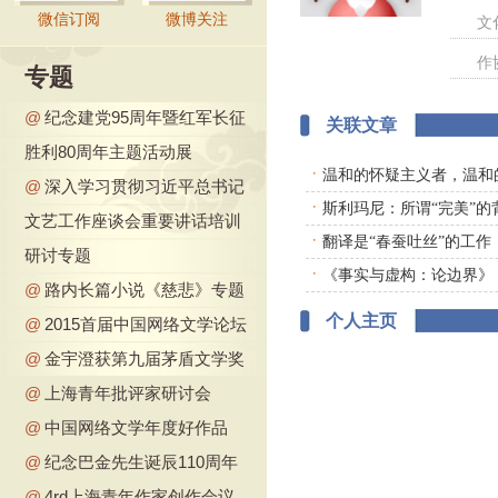
微信订阅
微博关注
文
作
专题
@
纪念建党95周年暨红军长征
关联文章
胜利80周年主题活动展
·
温和的怀疑主义者，温和
@
深入学习贯彻习近平总书记
·
斯利玛尼：所谓“完美”的
文艺工作座谈会重要讲话培训
·
翻译是“春蚕吐丝”的工作
研讨专题
·
《事实与虚构：论边界》
@
路内长篇小说《慈悲》专题
个人主页
@
2015首届中国网络文学论坛
@
金宇澄获第九届茅盾文学奖
@
上海青年批评家研讨会
@
中国网络文学年度好作品
@
纪念巴金先生诞辰110周年
@
4rd上海青年作家创作会议