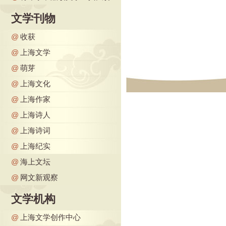
文学刊物
@
收获
@
上海文学
@
萌芽
@
上海文化
@
上海作家
@
上海诗人
@
上海诗词
@
上海纪实
@
海上文坛
@
网文新观察
文学机构
@
上海文学创作中心