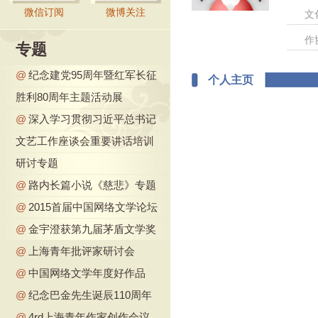
微信订阅
微博关注
文
作
专题
@
纪念建党95周年暨红军长征
个人主页
胜利80周年主题活动展
@
深入学习贯彻习近平总书记
文艺工作座谈会重要讲话培训
研讨专题
@
路内长篇小说《慈悲》专题
@
2015首届中国网络文学论坛
@
金宇澄获第九届茅盾文学奖
@
上海青年批评家研讨会
@
中国网络文学年度好作品
@
纪念巴金先生诞辰110周年
@
4rd上海青年作家创作会议