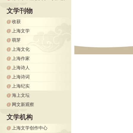
文学刊物
@
收获
@
上海文学
@
萌芽
@
上海文化
@
上海作家
@
上海诗人
@
上海诗词
@
上海纪实
@
海上文坛
@
网文新观察
文学机构
@
上海文学创作中心