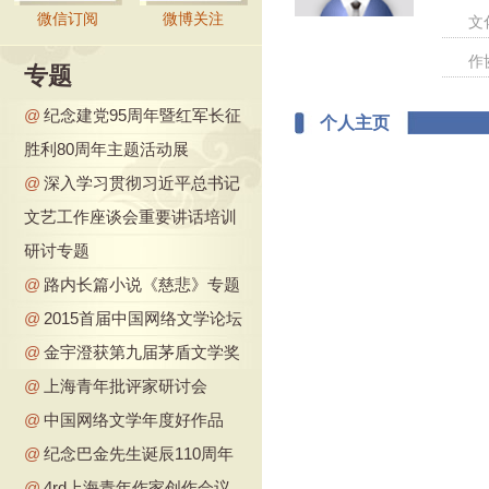
微信订阅
微博关注
文
作
专题
@
纪念建党95周年暨红军长征
个人主页
胜利80周年主题活动展
@
深入学习贯彻习近平总书记
文艺工作座谈会重要讲话培训
研讨专题
@
路内长篇小说《慈悲》专题
@
2015首届中国网络文学论坛
@
金宇澄获第九届茅盾文学奖
@
上海青年批评家研讨会
@
中国网络文学年度好作品
@
纪念巴金先生诞辰110周年
@
4rd上海青年作家创作会议