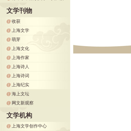
文学刊物
@
收获
@
上海文学
@
萌芽
@
上海文化
@
上海作家
@
上海诗人
@
上海诗词
@
上海纪实
@
海上文坛
@
网文新观察
文学机构
@
上海文学创作中心