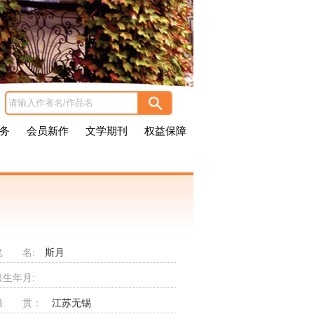
务
会员新作
文学期刊
权益保障
笔 名:
斯月
出生年月:
籍 贯：
江苏无锡