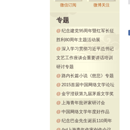
微信订阅
微博关注
专题
@
纪念建党95周年暨红军长征
胜利80周年主题活动展
@
深入学习贯彻习近平总书记
文艺工作座谈会重要讲话培训
研讨专题
@
路内长篇小说《慈悲》专题
@
2015首届中国网络文学论坛
@
金宇澄获第九届茅盾文学奖
@
上海青年批评家研讨会
@
中国网络文学年度好作品
@
纪念巴金先生诞辰110周年
@
4rd上海青年作家创作会议