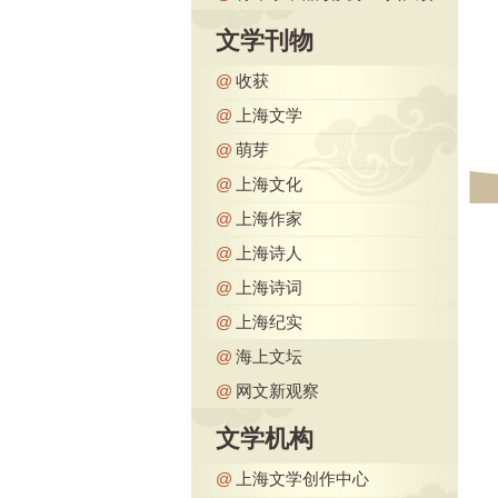
文学刊物
@
收获
@
上海文学
@
萌芽
@
上海文化
@
上海作家
@
上海诗人
@
上海诗词
@
上海纪实
@
海上文坛
@
网文新观察
文学机构
@
上海文学创作中心