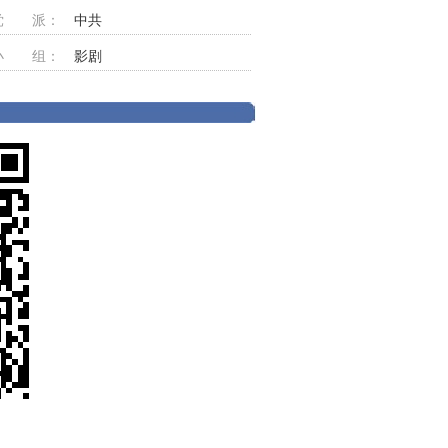
党 派：
中共
小 组：
影剧