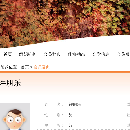
首页
组织机构
会员辞典
作协动态
文学信息
会员服
当前的位置：
首页
>
会员辞典
许朋乐
姓 名：
许朋乐
性 别：
男
民 族：
汉