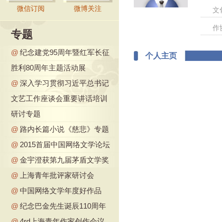
微信订阅
微博关注
文
作
专题
@
纪念建党95周年暨红军长征
个人主页
胜利80周年主题活动展
@
深入学习贯彻习近平总书记
文艺工作座谈会重要讲话培训
研讨专题
@
路内长篇小说《慈悲》专题
@
2015首届中国网络文学论坛
@
金宇澄获第九届茅盾文学奖
@
上海青年批评家研讨会
@
中国网络文学年度好作品
@
纪念巴金先生诞辰110周年
@
4rd上海青年作家创作会议