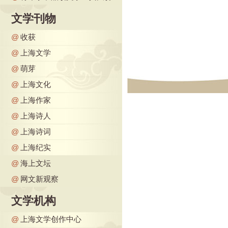
文学刊物
@
收获
@
上海文学
@
萌芽
@
上海文化
@
上海作家
@
上海诗人
@
上海诗词
@
上海纪实
@
海上文坛
@
网文新观察
文学机构
@
上海文学创作中心