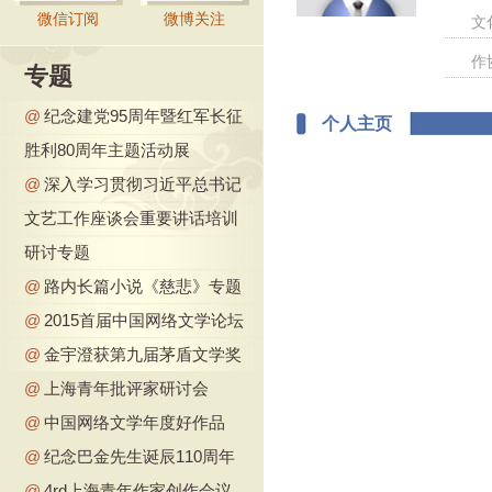
微信订阅
微博关注
文
作
专题
@
纪念建党95周年暨红军长征
个人主页
胜利80周年主题活动展
@
深入学习贯彻习近平总书记
文艺工作座谈会重要讲话培训
研讨专题
@
路内长篇小说《慈悲》专题
@
2015首届中国网络文学论坛
@
金宇澄获第九届茅盾文学奖
@
上海青年批评家研讨会
@
中国网络文学年度好作品
@
纪念巴金先生诞辰110周年
@
4rd上海青年作家创作会议