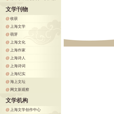
文学刊物
@
收获
@
上海文学
@
萌芽
@
上海文化
@
上海作家
@
上海诗人
@
上海诗词
@
上海纪实
@
海上文坛
@
网文新观察
文学机构
@
上海文学创作中心