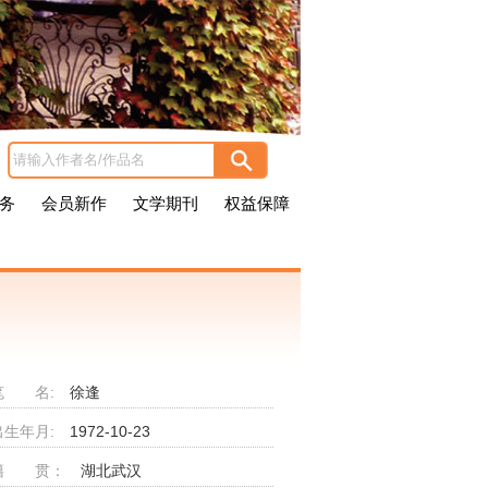
务
会员新作
文学期刊
权益保障
笔 名:
徐逢
出生年月:
1972-10-23
籍 贯：
湖北武汉