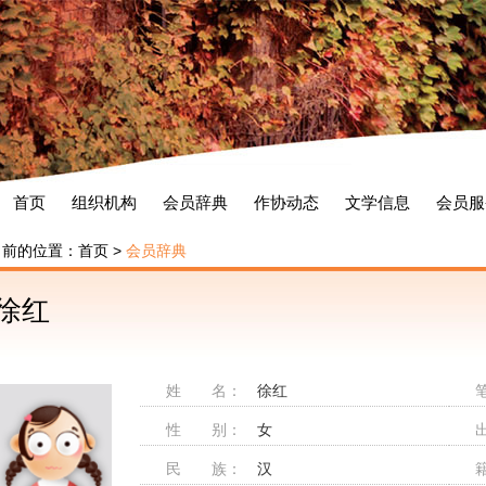
首页
组织机构
会员辞典
作协动态
文学信息
会员服
当前的位置：
首页
>
会员辞典
徐红
姓 名：
徐红
性 别：
女
民 族：
汉