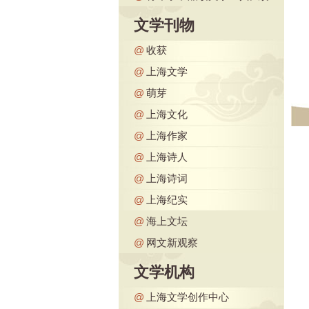
文学刊物
@
收获
@
上海文学
@
萌芽
@
上海文化
@
上海作家
@
上海诗人
@
上海诗词
@
上海纪实
@
海上文坛
@
网文新观察
文学机构
@
上海文学创作中心