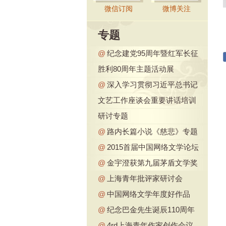
微信订阅
微博关注
专题
@
纪念建党95周年暨红军长征
胜利80周年主题活动展
@
深入学习贯彻习近平总书记
文艺工作座谈会重要讲话培训
研讨专题
@
路内长篇小说《慈悲》专题
@
2015首届中国网络文学论坛
@
金宇澄获第九届茅盾文学奖
@
上海青年批评家研讨会
@
中国网络文学年度好作品
@
纪念巴金先生诞辰110周年
@
4rd上海青年作家创作会议