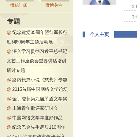
微信订阅
微博关注
文
作
专题
@
纪念建党95周年暨红军长征
个人主页
胜利80周年主题活动展
@
深入学习贯彻习近平总书记
文艺工作座谈会重要讲话培训
研讨专题
@
路内长篇小说《慈悲》专题
@
2015首届中国网络文学论坛
@
金宇澄获第九届茅盾文学奖
@
上海青年批评家研讨会
@
中国网络文学年度好作品
@
纪念巴金先生诞辰110周年
@
4rd上海青年作家创作会议