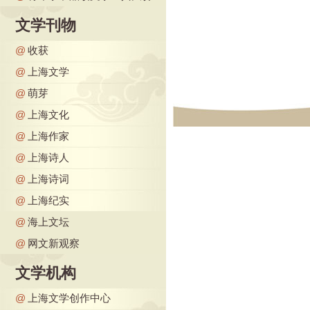
文学刊物
@
收获
@
上海文学
@
萌芽
@
上海文化
@
上海作家
@
上海诗人
@
上海诗词
@
上海纪实
@
海上文坛
@
网文新观察
文学机构
@
上海文学创作中心