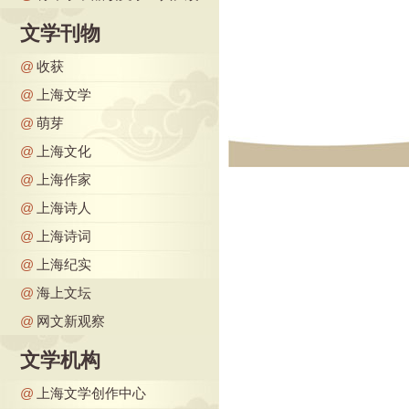
文学刊物
@
收获
@
上海文学
@
萌芽
@
上海文化
@
上海作家
@
上海诗人
@
上海诗词
@
上海纪实
@
海上文坛
@
网文新观察
文学机构
@
上海文学创作中心