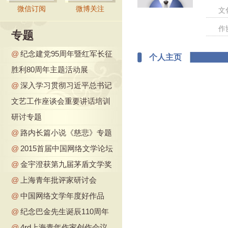
微信订阅
微博关注
文
作
专题
@
纪念建党95周年暨红军长征
个人主页
胜利80周年主题活动展
@
深入学习贯彻习近平总书记
文艺工作座谈会重要讲话培训
研讨专题
@
路内长篇小说《慈悲》专题
@
2015首届中国网络文学论坛
@
金宇澄获第九届茅盾文学奖
@
上海青年批评家研讨会
@
中国网络文学年度好作品
@
纪念巴金先生诞辰110周年
@
4rd上海青年作家创作会议