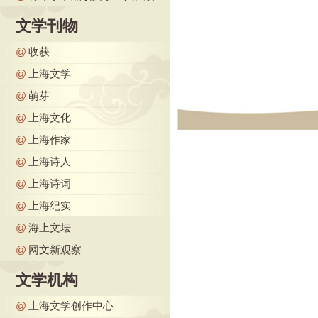
文学刊物
@
收获
@
上海文学
@
萌芽
@
上海文化
@
上海作家
@
上海诗人
@
上海诗词
@
上海纪实
@
海上文坛
@
网文新观察
文学机构
@
上海文学创作中心