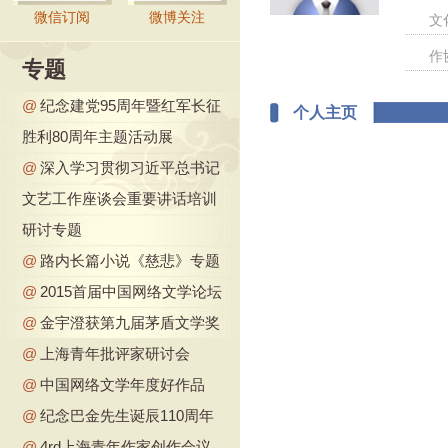
微信订阅
微博关注
文
作
专题
@
纪念建党95周年暨红军长征
个人主页
胜利80周年主题活动展
@
深入学习贯彻习近平总书记
文艺工作座谈会重要讲话培训
研讨专题
@
路内长篇小说《慈悲》专题
@
2015首届中国网络文学论坛
@
金宇澄获第九届茅盾文学奖
@
上海青年批评家研讨会
@
中国网络文学年度好作品
@
纪念巴金先生诞辰110周年
@
4rd上海青年作家创作会议