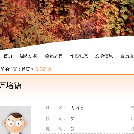
首页
组织机构
会员辞典
作协动态
文学信息
会员服
当前的位置：
首页
>
会员辞典
万培德
姓 名：
万培德
性 别：
男
民 族：
汉