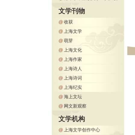
文学刊物
@
收获
@
上海文学
@
萌芽
@
上海文化
@
上海作家
@
上海诗人
@
上海诗词
@
上海纪实
@
海上文坛
@
网文新观察
文学机构
@
上海文学创作中心