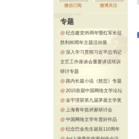
微信订阅
微博关注
专题
@
纪念建党95周年暨红军长征
胜利80周年主题活动展
@
深入学习贯彻习近平总书记
文艺工作座谈会重要讲话培训
研讨专题
@
路内长篇小说《慈悲》专题
@
2015首届中国网络文学论坛
@
金宇澄获第九届茅盾文学奖
@
上海青年批评家研讨会
@
中国网络文学年度好作品
@
纪念巴金先生诞辰110周年
@
4rd上海青年作家创作会议