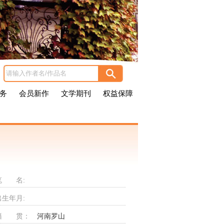
务
会员新作
文学期刊
权益保障
笔 名:
出生年月:
籍 贯：
河南罗山