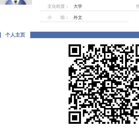
文化程度：
大学
小 组：
外文
个人主页