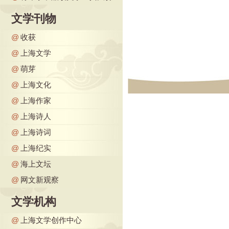
文学刊物
@
收获
@
上海文学
@
萌芽
@
上海文化
@
上海作家
@
上海诗人
@
上海诗词
@
上海纪实
@
海上文坛
@
网文新观察
文学机构
@
上海文学创作中心