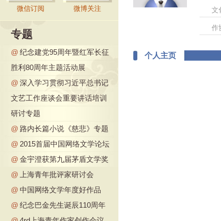
微信订阅
微博关注
文
作
专题
@
纪念建党95周年暨红军长征
个人主页
胜利80周年主题活动展
@
深入学习贯彻习近平总书记
文艺工作座谈会重要讲话培训
研讨专题
@
路内长篇小说《慈悲》专题
@
2015首届中国网络文学论坛
@
金宇澄获第九届茅盾文学奖
@
上海青年批评家研讨会
@
中国网络文学年度好作品
@
纪念巴金先生诞辰110周年
@
4rd上海青年作家创作会议