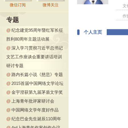
微信订阅
微博关注
文
作
专题
@
纪念建党95周年暨红军长征
个人主页
胜利80周年主题活动展
@
深入学习贯彻习近平总书记
文艺工作座谈会重要讲话培训
研讨专题
@
路内长篇小说《慈悲》专题
@
2015首届中国网络文学论坛
@
金宇澄获第九届茅盾文学奖
@
上海青年批评家研讨会
@
中国网络文学年度好作品
@
纪念巴金先生诞辰110周年
@
4rd上海青年作家创作会议