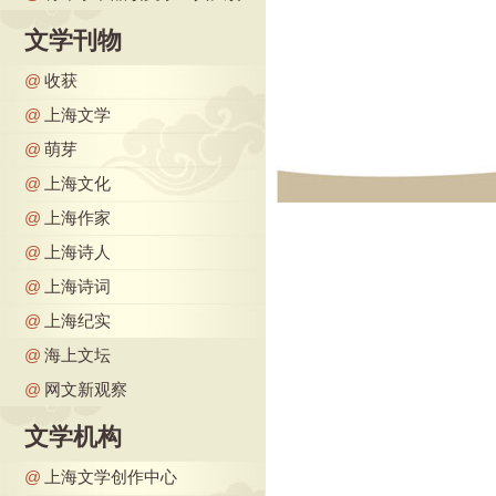
文学刊物
@
收获
@
上海文学
@
萌芽
@
上海文化
@
上海作家
@
上海诗人
@
上海诗词
@
上海纪实
@
海上文坛
@
网文新观察
文学机构
@
上海文学创作中心