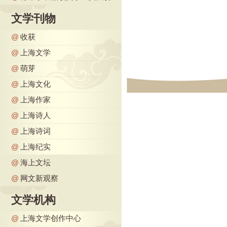
文学刊物
@
收获
@
上海文学
@
萌芽
@
上海文化
@
上海作家
@
上海诗人
@
上海诗词
@
上海纪实
@
海上文坛
@
网文新观察
文学机构
@
上海文学创作中心