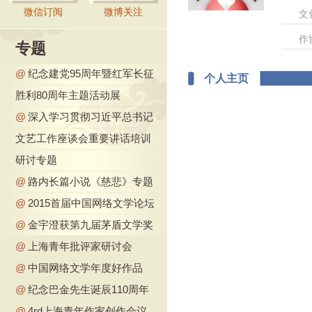
微信订阅
微博关注
文
作
专题
@
纪念建党95周年暨红军长征
个人主页
胜利80周年主题活动展
@
深入学习贯彻习近平总书记
文艺工作座谈会重要讲话培训
研讨专题
@
路内长篇小说《慈悲》专题
@
2015首届中国网络文学论坛
@
金宇澄获第九届茅盾文学奖
@
上海青年批评家研讨会
@
中国网络文学年度好作品
@
纪念巴金先生诞辰110周年
@
4rd上海青年作家创作会议