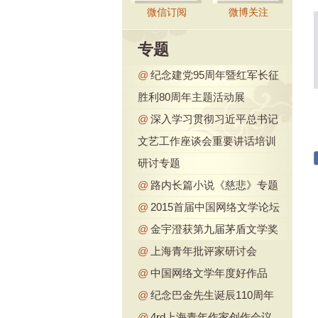
微信订阅
微博关注
专题
@
纪念建党95周年暨红军长征
胜利80周年主题活动展
@
深入学习贯彻习近平总书记
文艺工作座谈会重要讲话培训
研讨专题
@
路内长篇小说《慈悲》专题
@
2015首届中国网络文学论坛
@
金宇澄获第九届茅盾文学奖
@
上海青年批评家研讨会
@
中国网络文学年度好作品
@
纪念巴金先生诞辰110周年
@
4rd上海青年作家创作会议