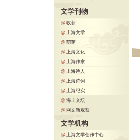
文学刊物
@
收获
@
上海文学
@
萌芽
@
上海文化
@
上海作家
@
上海诗人
@
上海诗词
@
上海纪实
@
海上文坛
@
网文新观察
文学机构
@
上海文学创作中心