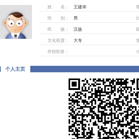
姓 名：
王建幸
性 别：
男
民 族：
汉族
文化程度：
大专
作协职务：
个人主页