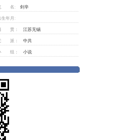
笔 名:
剑辛
出生年月:
籍 贯：
江苏无锡
党 派：
中共
小 组：
小说