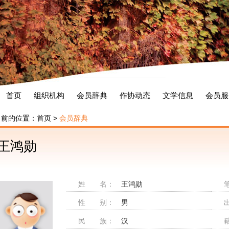
首页
组织机构
会员辞典
作协动态
文学信息
会员服
当前的位置：
首页
>
会员辞典
王鸿勋
姓 名：
王鸿勋
性 别：
男
民 族：
汉