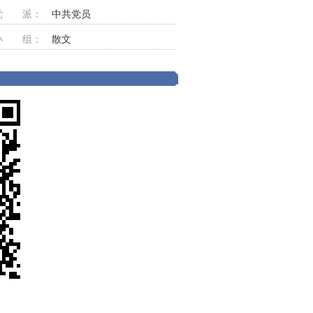
党 派：
中共党员
小 组：
散文