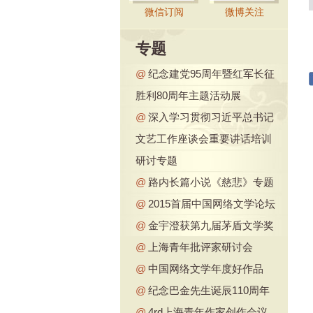
微信订阅
微博关注
专题
@
纪念建党95周年暨红军长征
胜利80周年主题活动展
@
深入学习贯彻习近平总书记
文艺工作座谈会重要讲话培训
研讨专题
@
路内长篇小说《慈悲》专题
@
2015首届中国网络文学论坛
@
金宇澄获第九届茅盾文学奖
@
上海青年批评家研讨会
@
中国网络文学年度好作品
@
纪念巴金先生诞辰110周年
@
4rd上海青年作家创作会议