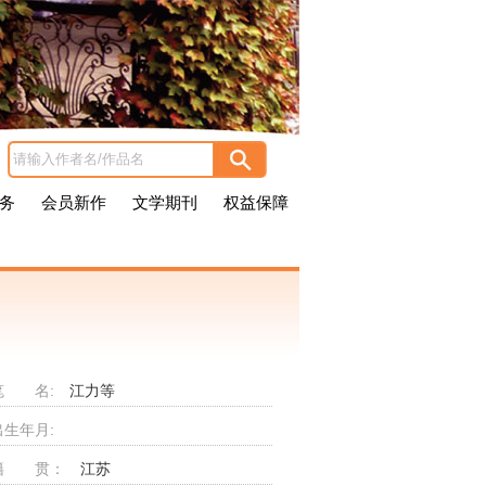
务
会员新作
文学期刊
权益保障
笔 名:
江力等
出生年月:
籍 贯：
江苏