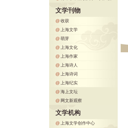
文学刊物
@
收获
@
上海文学
@
萌芽
@
上海文化
@
上海作家
@
上海诗人
@
上海诗词
@
上海纪实
@
海上文坛
@
网文新观察
文学机构
@
上海文学创作中心