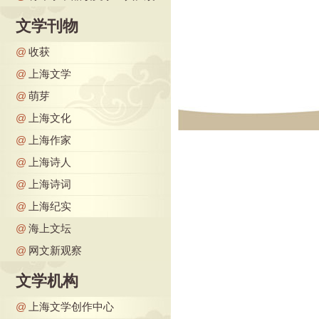
文学刊物
@
收获
@
上海文学
@
萌芽
@
上海文化
@
上海作家
@
上海诗人
@
上海诗词
@
上海纪实
@
海上文坛
@
网文新观察
文学机构
@
上海文学创作中心