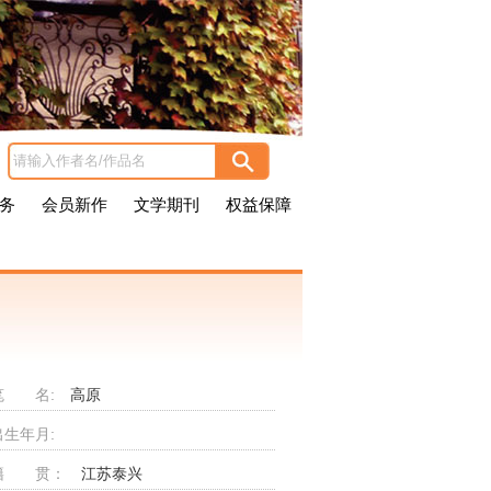
务
会员新作
文学期刊
权益保障
笔 名:
高原
出生年月:
籍 贯：
江苏泰兴