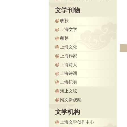
文学刊物
@
收获
@
上海文学
@
萌芽
@
上海文化
@
上海作家
@
上海诗人
@
上海诗词
@
上海纪实
@
海上文坛
@
网文新观察
文学机构
@
上海文学创作中心