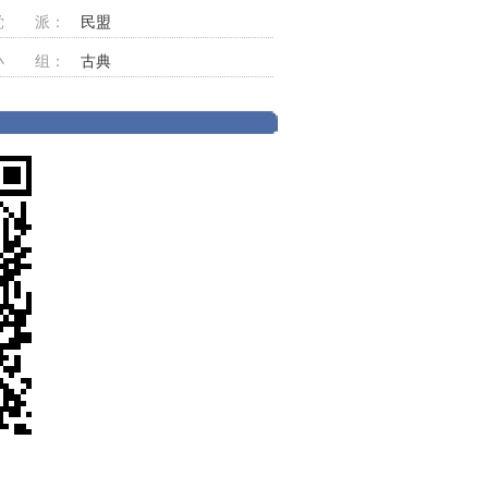
党 派：
民盟
小 组：
古典