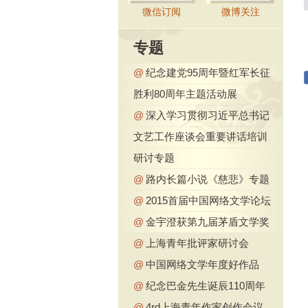
微信订阅
微博关注
专题
@
纪念建党95周年暨红军长征
胜利80周年主题活动展
@
深入学习贯彻习近平总书记
文艺工作座谈会重要讲话培训
研讨专题
@
路内长篇小说《慈悲》专题
@
2015首届中国网络文学论坛
@
金宇澄获第九届茅盾文学奖
@
上海青年批评家研讨会
@
中国网络文学年度好作品
@
纪念巴金先生诞辰110周年
@
4rd上海青年作家创作会议