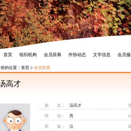
首页
组织机构
会员辞典
作协动态
文学信息
会员服
当前的位置：
首页
>
会员辞典
汤高才
姓 名：
汤高才
性 别：
男
民 族：
汉